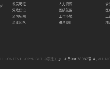
发展历程
人力资源
食
路8
党政建设
团队氛围
医
公司新闻
工作环境
工
企业团队
联系我们
精
 ALL CONTENT COPYRIGHT 中泰建工
京ICP备09078087号-4
, ALL R