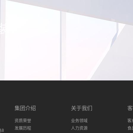
装饰
集团介绍
关于我们
客
资质荣誉
业务领域
客
发展历程
人力资源
食
路8