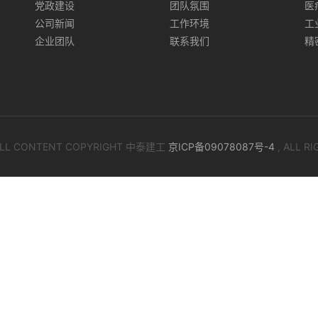
党政建设
团队氛围
医
公司新闻
工作环境
工
企业团队
联系我们
精
 ALL CONTENT COPYRIGHT 中泰建工
京ICP备09078087号-4
, ALL R